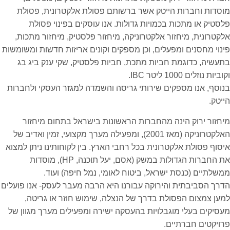
מוסדות וחברות הייטק אשר ברשותם פסולת אלקטרונית, פסולת
פלסטיק או מתכות בכמויות גדולות. אנו עוסקים בפינוי פסולת
אלקטרונית, מיחזור אלקטרוניקה, מיחזור פלסטיק, מיחזור מתכות,
פינוי מחסנים ומפעלים, וכן מספקים וקונים אריזות חדשות ומשומשות
בתעשיה, כדוגמת חביות מתכת, חביות פלסטיק, שקי ענק ביג בג
וקוביות נוזלים 1000 ליטר IBC.
בנוסף, אנו מספקים שירותי גריסה והשמדה למגזר העסקי ולחברות
הייטק.
מיחזור ירוק הינה מהחברות הראשונות בישראל בתחום מיחזור
האלקטרוניקה (מאז 2001), ומפעילה מערך מקצועי, זמין ואדיב של
איסוף פסולת אלקטרונית בכל רחבי הארץ. בין לקוחותינו ניתן למצוא
את החברות הגדולות במשק (אסם, יעל תוכנה, HP), מוסדות
ממשלתיים (כנסת ישראל, ביטוח לאומי, נמל חיפה) ועוד.
הדרך הסביבתית והירוקה עבורנו היא הרבה מעבר לעסק- אנו פועלים
למען צמצום הפסולת בדרך של הנצלה, שימוש חוזר או גריטה,
מעסיקים בעלי מוגבלויות בהעסקה ישירה ומפעילים מערך מגוון של
פרויקטים חברתיים.